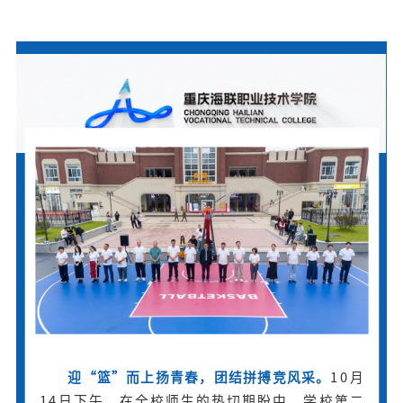
迎“篮”而上扬青春，团结拼搏竞风采。
10月
14日下午，在全校师生的热切期盼中，
学校第二