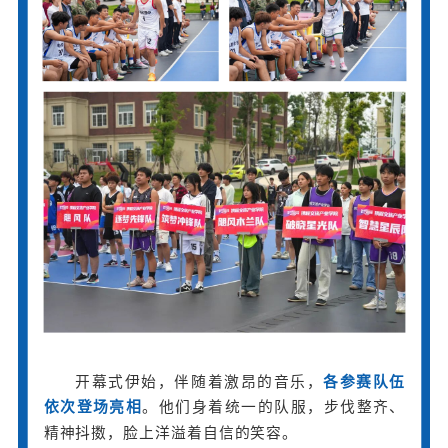
开幕式伊始，伴随着激昂的音乐，
各参赛队伍
依次登场亮相
。他们身着统一的队服，步伐整齐、
精神抖擞，脸上洋溢着自信的笑容。