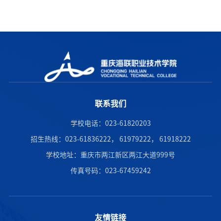
联系我们
学校电话：023-61820203
招生热线：023-61836222， 61979222， 61918222
学校地址：重庆市两江新区两江大道999号
传真号码：023-67459242
友情链接