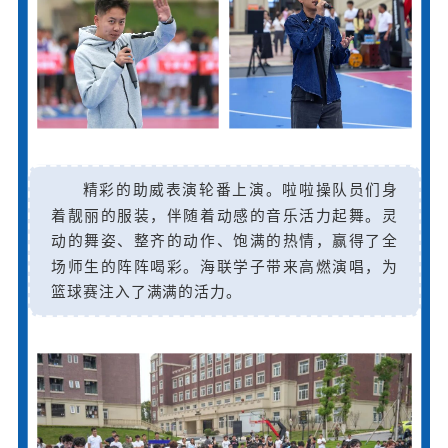
精彩的助威表演轮番上演。啦啦操队员们身
着靓丽的服装，伴随着动感的音乐活力起舞。灵
动的舞姿、整齐的动作、饱满的热情，赢得了全
场师生的阵阵喝彩。海联学子带来高燃演唱，为
篮球赛注入了满满的活力。