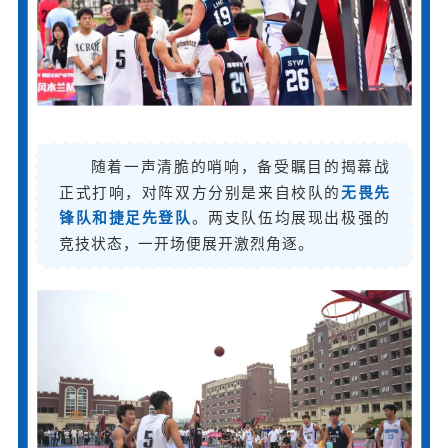
随着一声清脆的
哨响
，备受瞩目的揭幕战
正式打响，对阵双方分别是来自校队的
无畏先
锋队和捷足先登队
。两支队伍均展现出极强的
竞技状态，
一开场便展开激烈角逐
。