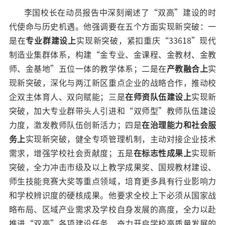
李国校长在动员报告中深刻阐述了“双高”建设的时
代使命与历史机遇。他强调要在五个方面实现新突破：一
是在
专业群建设上
实现新突破，紧扣重庆“33618”现代
制造业集群体系，构建“金专业、金课程、金教材、金教
师、金基地”五位一体的教学体系；二是在
产教融合上
实
现新突破，深化与两江新区重点企业的战略合作，推动校
企双主体育人、双向赋能；三是
在师资队伍建设上
实现新
突破，加大专业群带头人引进和“双师型”教师队伍建设
力度，激发教师队伍创新活力；四是
在
治理能力和社会服
务上
实现新突破，健全专项管理机制，主动对接企业技术
需求，增强学校社会贡献度；五是
在标志性成果上
实现新
突破，全力冲击市级及以上教学成果奖、国规教材建设、
师生技能竞赛大奖等重点领域，培育更多具有行业影响力
和学校辨识度的硬核成果。他要求全校上下必须从国家战
略布局、区域产业需求及学校自身发展的高度，全力以赴
推进“双高”各项建设任务，奋力开启学校高质量发展的