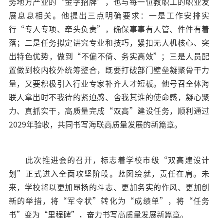
务地方产业的“金字招牌”，也与每一位教职工的职业发
展息息相关。他提出三点明确要求：一是工作安排实
行“专人专项、牵头负责”，确保事事有人管、件件有着
落；二是任务拟定讲究专业和技巧，紧扣无人机核心、突
出特色优势，做到“不偏不倚、务实高效”；三是人员配
置做到校内校外统筹整合，既要打破部门壁垒凝聚骨干力
量，又要积极引入行业专家补齐人才短板。他号召全体海
联人拿出时不我待的紧迫感、舍我其谁的使命感，凝心聚
力、真抓实干，高质量完成“双高”建设任务，顺利通过
2029年验收，共同书写海联高质量发展的新篇章。
此次推进会的召开，标志着学校市级“双高建设计
划”正式进入全面攻坚阶段。蓝图绘就，责任在肩。未
来，学校将以更加昂扬的斗志、更加务实的作风、更加创
新的举措，将“军令状”转化为“成绩单”，将“任务
书”变为“里程碑”，奋力书写高质量发展新篇章。