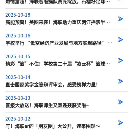
燃情渝超！海联啦啦操队高光绽放，石榴籽足球队
蓄力成长
2025-10-18
高能预警！美图来袭！海联助力重庆两江摇滚半程
马拉松
2025-10-16
学校举行 “低空经济产业发展与地方实现路径” 讲
座，特聘陈从喜...
2025-10-15
精彩“篮”不住！学校第二十届“凌云杯”篮球赛
热血来袭
2025-10-14
直击国家奖学金答辩评审会，感受榜样力量！
2025-10-13
喜报大放送！海联师生又双叒叕获奖啦~
2025-10-12
叮！海联er的「朋友圈」大公开，速来围观～